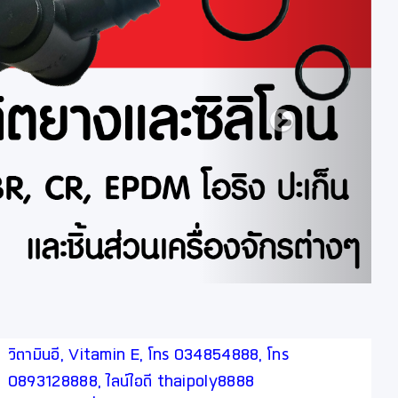
วิตามินอี, Vitamin E, โทร 034854888, โทร
0893128888, ไลน์ไอดี thaipoly8888