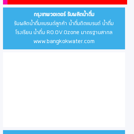
กรุงเทพวอเตอร์
รับผลิตน้ำดื่ม
รับผลิตน้ำดื่มแบรนด์ลูกค้า น้ำดื่มติดแบรนด์ น้ำดื่ม
โรงเรียน น้ำดื่ม RO.OV.Ozone มาตรฐานสากล
www.bangkokwater.com