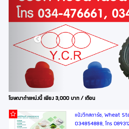
โฆษณาตำแหน่งนี้ เพียง 3,000 บาท / เดือน
แป้งวีทสตาร์ช, Wheat Star
034854888, โทร 0893128