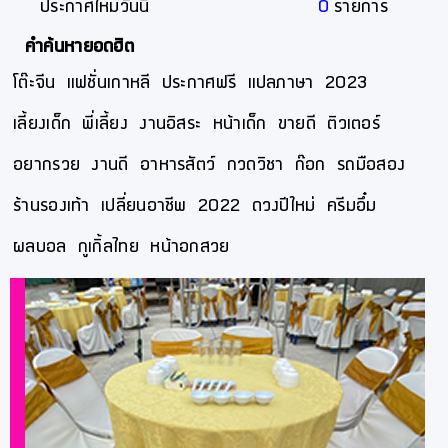
ประกาศใหม่วันนี้
0
รายการ
คำค้นหายอดฮิต
โต๊ะจีน
แฟชั่นเกาหลี
ประกาศฟรี
แปลภาษา
2023
เลี้ยงเด็ก
พี่เลี้ยง
งานอิสระ
หน้าเด็ก
ขายดี
ติวเตอร์
อยากรวย
งานดี
อาหารสัตว์
กวดวิชา
ก๊อก
รถมือสอง
ร้านรองเท้า
เปลี่ยนอาชีพ
2022
ดวงปีใหม่
ครีมอึ๋ม
ผลบอล
กูเกิ้ลไทย
หน้าอกสวย