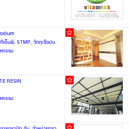
Sodium
เอ็มพี, STMP, วัตถุเจือปน
สาหกรรม
ASTE RESIN
สาหกรรม
 ขายอราบิก กัม, จำหน่ายอรา