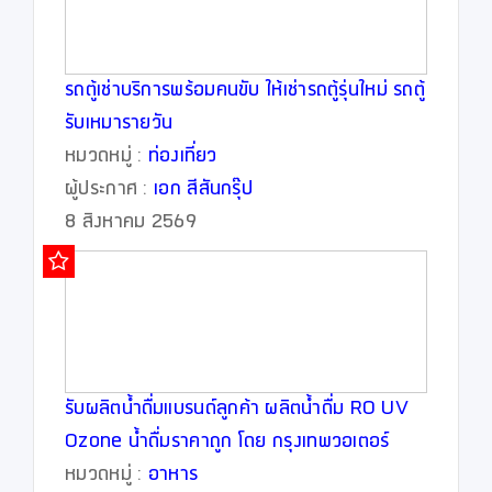
รถตู้เช่าบริการพร้อมคนขับ ให้เช่ารถตู้รุ่นใหม่ รถตู้
รับเหมารายวัน
หมวดหมู่ :
ท่องเที่ยว
ผู้ประกาศ :
เอก สีสันกรุ๊ป
8 สิงหาคม 2569
รับผลิตน้ำดื่มแบรนด์ลูกค้า ผลิตน้ำดื่ม RO UV
Ozone น้ำดื่มราคาถูก โดย กรุงเทพวอเตอร์
Bangkok Water
หมวดหมู่ :
อาหาร