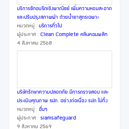
บริการซักอบรีดเชิงพาณิชย์ เพิ่มความหอมสะอาด
และปรับปรุงสภาพผ้า ด้วยน้ำยาสูตรเฉพาะ
หมวดหมู่ :
บริการทั่วไป
ผู้ประกาศ :
Clean Complete คลีนคอมพลีท
4 สิงหาคม 2568
บริษัทรักษาความปลอดภัย มีการตรวจสอบ และ
ประเมินคุณภาพ รปภ. อย่างต่อเนื่อง รปภ.ไม่ทิ้ง
จุด ไม่หลับขณะปฎิบัติงาน ไม่สาย
หมวดหมู่ :
อื่นๆ
ผู้ประกาศ :
siamsafeguard
9 สิงหาคม 2569