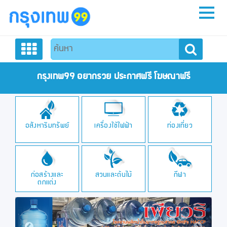
หน้าหลัก
สมัครสมาชิก
กรุงเทพ99 อยากรวย ประกาศฟรี โฆษณาฟรี
ลงประกาศฟรี
ร
อสังหาริมทรัพย์
เครื่องใช้ไฟฟ้า
ท่องเที่ยว
ติดต่อเรา
ก่อสร้างและ
สวนและต้นไม้
กีฬา
ตกแต่ง
Previous
Next