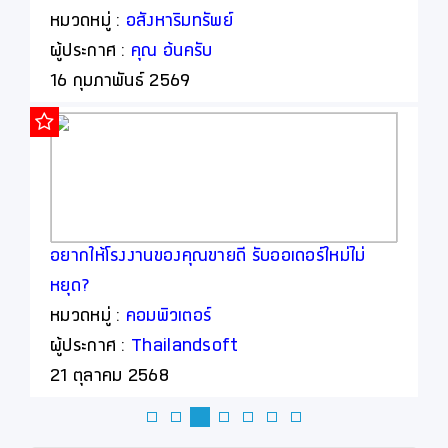
ม่าน,วอลล์เปเปอร์ โดยออกแบบพร้อมให้คำปรึกษา
หมวดหมู่ :
อสังหาริมทรัพย์
ฟรี (เรารับงานโดยตรงจากท่าน)
ผู้ประกาศ :
คุณ อ้นครับ
16 กุมภาพันธ์ 2569
อยากให้โรงงานของคุณขายดี รับออเดอร์ใหม่ไม่
ห
หยุด?
หมวดหมู่ :
คอมพิวเตอร์
ผู้ประกาศ :
Thailandsoft
21 ตุลาคม 2568