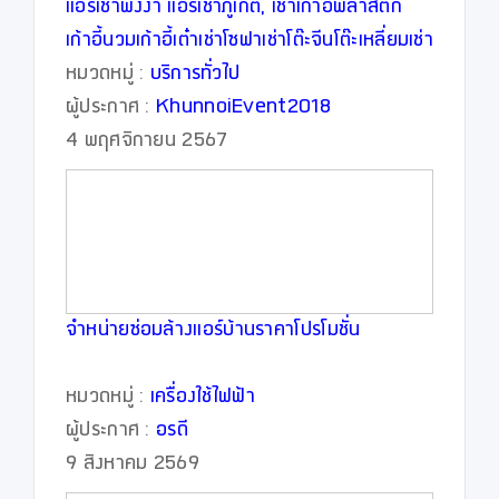
แอร์เช่าพังงา แอร์เช่าภูเก็ต, เช่าเก้าอี้พลาสติก
เก้าอี้นวมเก้าอี้เต๋าเช่าโซฟาเช่าโต๊ะจีนโต๊ะเหลี่ยมเช่า
พัดลมไอน้ำไอเย็นเช่าโทร0628123629
หมวดหมู่ :
บริการทั่วไป
ผู้ประกาศ :
KhunnoiEvent2018
4 พฤศจิกายน 2567
จำหน่ายซ่อมล้างแอร์บ้านราคาโปรโมชั่น
หมวดหมู่ :
เครื่องใช้ไฟฟ้า
ผู้ประกาศ :
อรดี
9 สิงหาคม 2569