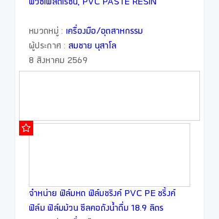
พีวีซีเพสต์เรซิน, PVC PASTE RESIN
หมวดหมู่ :
เครื่องมือ/อุตสาหกรรม
ผู้ประกาศ :
สมชาย นุสาโล
8 สิงหาคม 2569
จำหน่าย ฟิล์มหด ฟิล์มชริงค์ PVC PE ชริ้งค์
ฟิล์ม ฟิล์มม้วน ซีลคอถังน้ำดื่ม 18.9 ลิตร