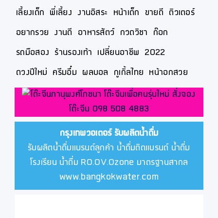
เลี้ยงเด็ก
พี่เลี้ยง
งานอิสระ
หน้าเด็ก
ขายดี
ติวเตอร์
อยากรวย
งานดี
อาหารสัตว์
กวดวิชา
ก๊อก
รถมือสอง
ร้านรองเท้า
เปลี่ยนอาชีพ
2022
ดวงปีใหม่
ครีมอึ๋ม
ผลบอล
กูเกิ้ลไทย
หน้าอกสวย
กรุงเทพวอเตอร์
รับผลิตน้ำดื่ม
รับผลิตน้ำดื่มแบรนด์ลูกค้า น้ำดื่มติดแบรนด์ น้ำดื่ม
โรงเรียน น้ำดื่ม RO.OV.Ozone มาตรฐานสากล
www.bangkokwater.com