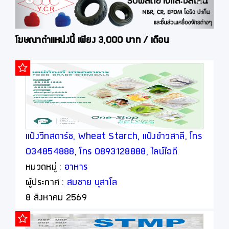
โฆษณาตำแหน่งนี้ เพียง 3,000 บาท / เดือน
แป้งวีทสตาร์ช, Wheat Starch, แป้งข้าวสาลี, โทร
034854888, โทร 0893128888, ไลน์ไอดี
thaipoly8888
หมวดหมู่ :
อาหาร
ผู้ประกาศ :
สมชาย นุสาโล
8 สิงหาคม 2569