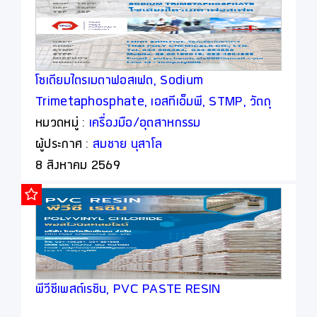
โซเดียมไตรเมตาฟอสเฟต, Sodium
Trimetaphosphate, เอสทีเอ็มพี, STMP, วัตถุ
เจือปนอาหาร, Food Additive
หมวดหมู่ :
เครื่องมือ/อุตสาหกรรม
ผู้ประกาศ :
สมชาย นุสาโล
8 สิงหาคม 2569
พีวีซีเพสต์เรซิน, PVC PASTE RESIN