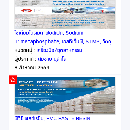
โซเดียมไตรเมตาฟอสเฟต, Sodium
Trimetaphosphate, เอสทีเอ็มพี, STMP, วัตถุ
เจือปนอาหาร, Food Additive
หมวดหมู่ :
เครื่องมือ/อุตสาหกรรม
ผู้ประกาศ :
สมชาย นุสาโล
8 สิงหาคม 2569
พีวีซีเพสต์เรซิน, PVC PASTE RESIN