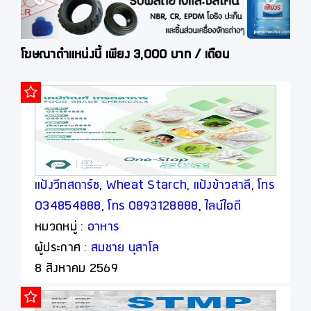
โฆษณาตำแหน่งนี้ เพียง 3,000 บาท / เดือน
แป้งวีทสตาร์ช, Wheat Starch, แป้งข้าวสาลี, โทร
034854888, โทร 0893128888, ไลน์ไอดี
thaipoly8888
หมวดหมู่ :
อาหาร
ผู้ประกาศ :
สมชาย นุสาโล
8 สิงหาคม 2569