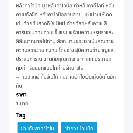
หลังคาไวนิล มุงหลังคาไวนิล ทำหลังคาดีไลท์ หลัง
คาเมทัลชีท หลังคาไวนิลสวยสวย แต่งบ้านให้โดด
เด่นด้วยกันสาดดีไซน์ใหม่ ด้วยวัสดุหลังคาโพลี
คาร์บอเนตทนทานแข็งแรง พร้อมความหรูหราและ
สีสันมากมายให้ท่านเลือก งานของเราเน้นคุณภาพ 
ความสวยงาม คงทน โดยช่างผู้มีความชำนาญและ
ประสบการณ์ งานดีมีคุณภาพ ราคาถูก ประหยัด 
คุ้มค่า รับออกแบบให้คำปรึกษาฟรี

– กันสาดผ้าใบพับได้ กันสาดผ้าใบพับเก็บอัตโนมัติ 
กัน
ราคา
1 บาท
Tag
ช่างกันสาดผ้าใบ
ผ้ายางม้วนมือ