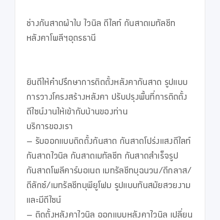
ช่างกันสาดผ้าใบ ไวนิล ดีไลท์ กันสาดเมทัลชีท 
หลังคาโพลีฯอุดรธานี

ยินดีให้คำปรึกษาการติดตั้งหลังคากันสาด รูปแบบ 
การวางโครงสร้างหลังคา ปรับปรุงพื้นที่การติดตั้ง 
ดีไซน์งานให้เข้ากับบ้านของท่าน

บริการของเรา

– รับออกแบบติดตั้งกันสาด กันสาดโปร่งแสงดีไลท์ 
กันสาดไวนิล กันสาดเมทัลชีท กันสาดสำเร็จรูป 
กันสาดโพลีคาร์บอเนต เมทรัลชีทบุฉนวน/ดีกลาส/
ดีลักซ์/เมทรัลชีทบุพียูโฟม รูปแบบทันสมัยสวยงาม 
และมีดีไซน์

– ติดตั้งหลังคาไวนิล ออกแบบหลังคาไวนิล เปลี่ยน