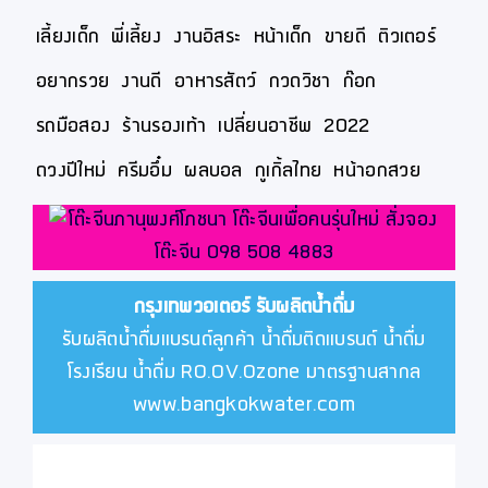
เลี้ยงเด็ก
พี่เลี้ยง
งานอิสระ
หน้าเด็ก
ขายดี
ติวเตอร์
อยากรวย
งานดี
อาหารสัตว์
กวดวิชา
ก๊อก
รถมือสอง
ร้านรองเท้า
เปลี่ยนอาชีพ
2022
ดวงปีใหม่
ครีมอึ๋ม
ผลบอล
กูเกิ้ลไทย
หน้าอกสวย
กรุงเทพวอเตอร์
รับผลิตน้ำดื่ม
รับผลิตน้ำดื่มแบรนด์ลูกค้า น้ำดื่มติดแบรนด์ น้ำดื่ม
โรงเรียน น้ำดื่ม RO.OV.Ozone มาตรฐานสากล
www.bangkokwater.com