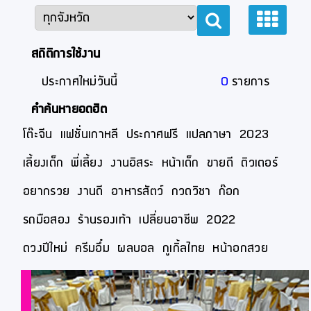
สถิติการใช้งาน
ประกาศใหม่วันนี้
0
รายการ
คำค้นหายอดฮิต
โต๊ะจีน
แฟชั่นเกาหลี
ประกาศฟรี
แปลภาษา
2023
เลี้ยงเด็ก
พี่เลี้ยง
งานอิสระ
หน้าเด็ก
ขายดี
ติวเตอร์
อยากรวย
งานดี
อาหารสัตว์
กวดวิชา
ก๊อก
รถมือสอง
ร้านรองเท้า
เปลี่ยนอาชีพ
2022
ดวงปีใหม่
ครีมอึ๋ม
ผลบอล
กูเกิ้ลไทย
หน้าอกสวย