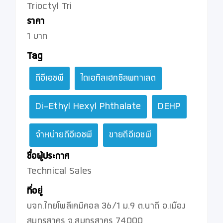
Trioctyl Tri
ราคา
1 บาท
Tag
ดีอีเอชพี
ไดเอทิลเฮกซิลพทาเลต
Di-Ethyl Hexyl Phthalate
DEHP
จำหน่ายดีอีเอชพี
ขายดีอีเอชพี
ชื่อผู้ประกาศ
Technical Sales
ที่อยู่
บจก.ไทยโพลีเคมิคอล 36/1 ม.9 ต.นาดี อ.เมือง
สมุทรสาคร จ.สมุทรสาคร 74000