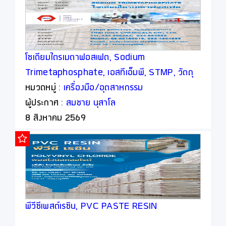
โซเดียมไตรเมตาฟอสเฟต, Sodium
Trimetaphosphate, เอสทีเอ็มพี, STMP, วัตถุ
เจือปนอาหาร, Food Additive
หมวดหมู่ :
เครื่องมือ/อุตสาหกรรม
ผู้ประกาศ :
สมชาย นุสาโล
8 สิงหาคม 2569
พีวีซีเพสต์เรซิน, PVC PASTE RESIN