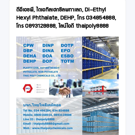
ดีอีเอชพี, ไดเอทิลเฮกซิลพทาเลต, Di-Ethyl
Hexyl Phthalate, DEHP, โทร 034854888,
โทร 0893128888, ไลน์ไอดี thaipoly8888