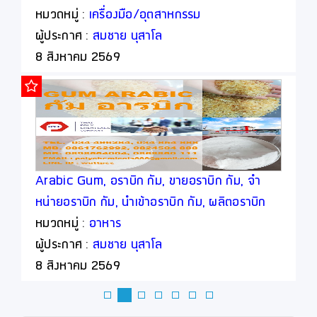
หมวดหมู่ :
เครื่องมือ/อุตสาหกรรม
ผู้ประกาศ :
สมชาย นุสาโล
8 สิงหาคม 2569
Arabic Gum, อราบิก กัม, ขายอราบิก กัม, จำ
หน่ายอราบิก กัม, นำเข้าอราบิก กัม, ผลิตอราบิก
กัม
หมวดหมู่ :
อาหาร
ผู้ประกาศ :
สมชาย นุสาโล
8 สิงหาคม 2569