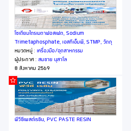
โซเดียมไตรเมตาฟอสเฟต, Sodium
Trimetaphosphate, เอสทีเอ็มพี, STMP, วัตถุ
เจือปนอาหาร, Food Additive
หมวดหมู่ :
เครื่องมือ/อุตสาหกรรม
ผู้ประกาศ :
สมชาย นุสาโล
8 สิงหาคม 2569
พีวีซีเพสต์เรซิน, PVC PASTE RESIN