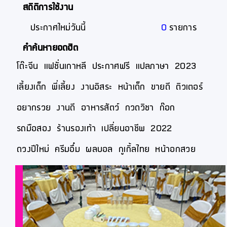
สถิติการใช้งาน
ประกาศใหม่วันนี้
0
รายการ
คำค้นหายอดฮิต
โต๊ะจีน
แฟชั่นเกาหลี
ประกาศฟรี
แปลภาษา
2023
เลี้ยงเด็ก
พี่เลี้ยง
งานอิสระ
หน้าเด็ก
ขายดี
ติวเตอร์
อยากรวย
งานดี
อาหารสัตว์
กวดวิชา
ก๊อก
รถมือสอง
ร้านรองเท้า
เปลี่ยนอาชีพ
2022
ดวงปีใหม่
ครีมอึ๋ม
ผลบอล
กูเกิ้ลไทย
หน้าอกสวย