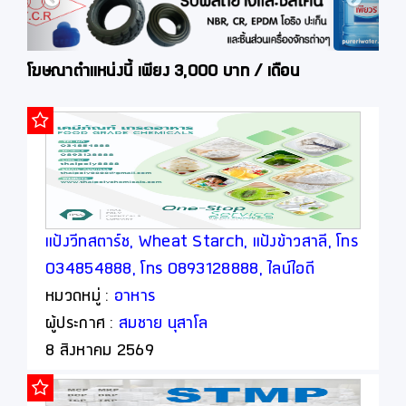
โฆษณาตำแหน่งนี้ เพียง 3,000 บาท / เดือน
แป้งวีทสตาร์ช, Wheat Starch, แป้งข้าวสาลี, โทร
034854888, โทร 0893128888, ไลน์ไอดี
thaipoly8888
หมวดหมู่ :
อาหาร
ผู้ประกาศ :
สมชาย นุสาโล
8 สิงหาคม 2569