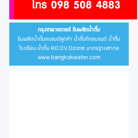
กรุงเทพวอเตอร์
รับผลิตน้ำดื่ม
รับผลิตน้ำดื่มแบรนด์ลูกค้า น้ำดื่มติดแบรนด์ น้ำดื่ม
โรงเรียน น้ำดื่ม RO.OV.Ozone มาตรฐานสากล
www.bangkokwater.com