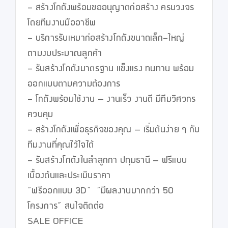
- สร้างโกดังพร้อมขออนุญาตก่อสร้าง ครบวงจร 
โดยทีมงานมืออาชีพ

- บริการรับเหมาก่อสร้างโกดังขนาดเล็ก-ใหญ่ 
ตามงบประมาณลูกค้า

- รับสร้างโกดังมาตรฐาน แข็งแรง ทนทาน พร้อม
ออกแบบตามความต้องการ

- โกดังพร้อมใช้งาน – งานเร็ว งานดี มีทีมวิศวกร
ควบคุม

- สร้างโกดังเพื่อธุรกิจของคุณ – เริ่มต้นง่าย ๆ กับ
ทีมงานที่คุณไว้ใจได้

- รับสร้างโกดังในลำลูกกา ปทุมธานี – ฟรีแบบ
เบื้องต้นและประเมินราคา

“ฟรีออกแบบ 3D”  “มีผลงานมากกว่า 50 
โครงการ” สนใจติดต่อ

SALE OFFICE 
