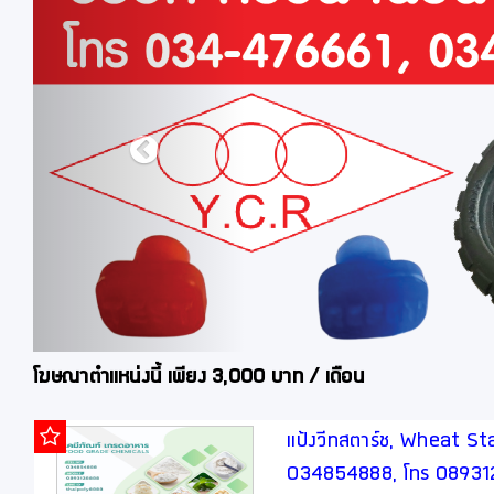
โฆษณาตำแหน่งนี้ เพียง 3,000 บาท / เดือน
แป้งวีทสตาร์ช, Wheat Star
034854888, โทร 0893128