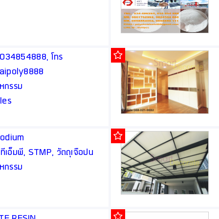
ทร 034854888, โทร
haipoly8888
สาหกรรม
les
Sodium
เอ็มพี, STMP, วัตถุเจือปน
สาหกรรม