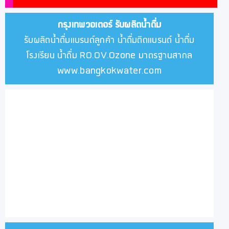
กรุงเทพวอเตอร์
รับผลิตน้ำดื่ม
รับผลิตน้ำดื่มแบรนด์ลูกค้า น้ำดื่มติดแบรนด์ น้ำดื่ม
โรงเรียน น้ำดื่ม RO.OV.Ozone มาตรฐานสากล
www.bangkokwater.com