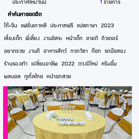
ประกาศใหม่วันนี้
1
รายการ
คำค้นหายอดฮิต
โต๊ะจีน
แฟชั่นเกาหลี
ประกาศฟรี
แปลภาษา
2023
เลี้ยงเด็ก
พี่เลี้ยง
งานอิสระ
หน้าเด็ก
ขายดี
ติวเตอร์
อยากรวย
งานดี
อาหารสัตว์
กวดวิชา
ก๊อก
รถมือสอง
ร้านรองเท้า
เปลี่ยนอาชีพ
2022
ดวงปีใหม่
ครีมอึ๋ม
ผลบอล
กูเกิ้ลไทย
หน้าอกสวย