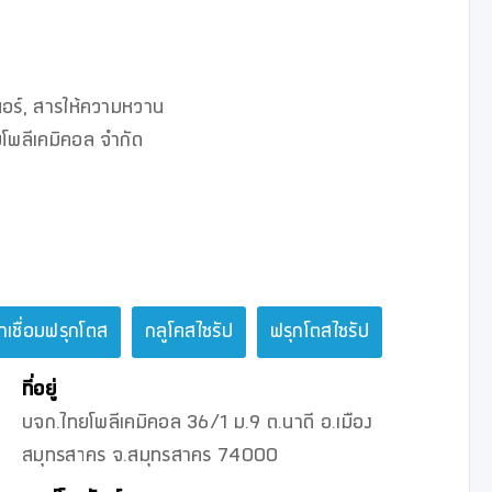
นเนอร์, สารให้ความหวาน

โพลีเคมิคอล จำกัด 

้ำเชื่อมฟรุกโตส
กลูโคสไซรัป
ฟรุกโตสไซรัป
ที่อยู่
บจก.ไทยโพลีเคมิคอล 36/1 ม.9 ต.นาดี อ.เมือง
สมุทรสาคร จ.สมุทรสาคร 74000