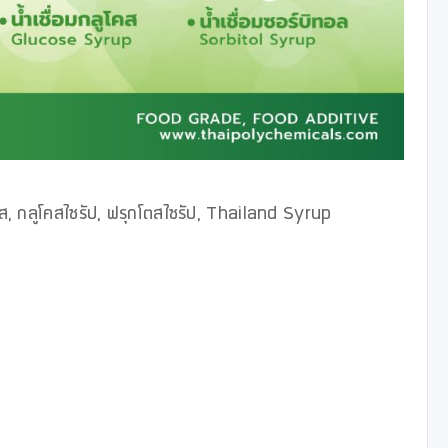
กโตส, กลูโคสไซรัป, ฟรุกโตสไซรัป, Thailand Syrup
