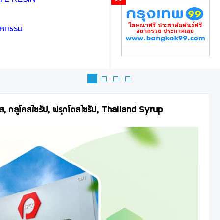
ASTE RESIN
สาหกรรม
ุกโตส, กลูโคสไซรัป, ฟรุกโตสไซรัป, Thailand Syrup