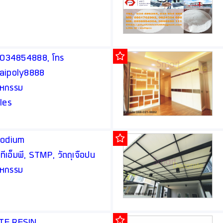
ทร 034854888, โทร
haipoly8888
สาหกรรม
les
Sodium
เอ็มพี, STMP, วัตถุเจือปน
สาหกรรม