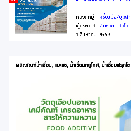
พีวีซีเพสต์เรซิน, PVC P
หมวดหมู่ :
เครื่องมือ/อุต
ผู้ประกาศ :
สมชาย นุสาโล
1 สิงหาคม 2569
ผลิตภัณฑ์น้ำเชื่อม, แบะแซ, น้ำเชื่อมกลูโคส, น้ำเชื่อมฟร