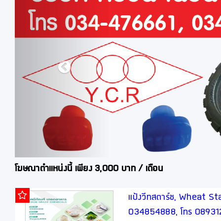
โฆษณาตำแหน่งนี้ เพียง 3,000 บาท / เดือน
แป้งวีทสตาร์ช, Wheat Star
034854888, โทร 0893128