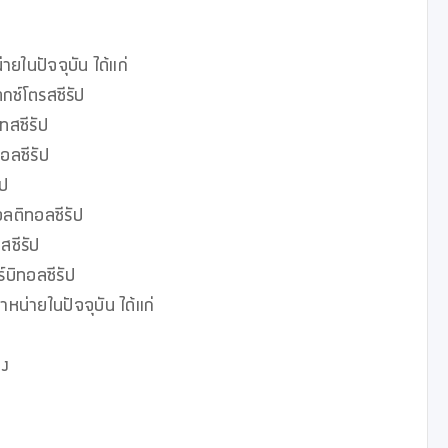
ายในปัจจุบัน ได้แก่

ซ์โตรสซีรัป

สซีรัป

อลซีรัป

ป

ลติทอลซีรัป

ซีรัป

บิทอลซีรัป

หน่ายในปัจจุบัน ได้แก่

ง
