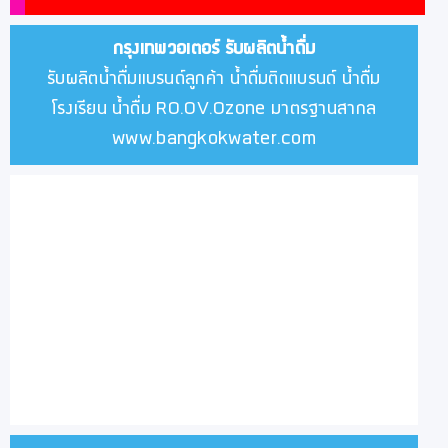
กรุงเทพวอเตอร์
รับผลิตน้ำดื่ม
รับผลิตน้ำดื่มแบรนด์ลูกค้า น้ำดื่มติดแบรนด์ น้ำดื่ม
โรงเรียน น้ำดื่ม RO.OV.Ozone มาตรฐานสากล
www.bangkokwater.com