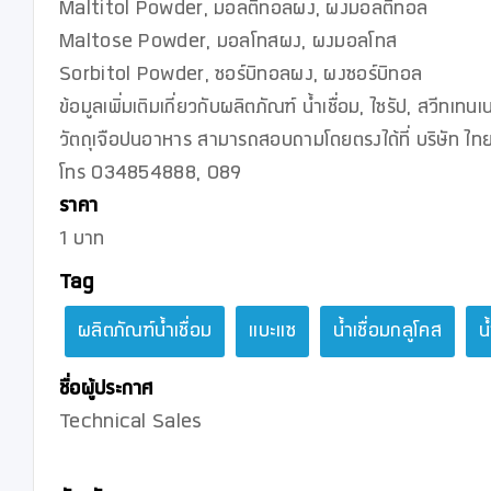
Maltitol Powder, มอลติทอลผง, ผงมอลติทอล

Maltose Powder, มอลโทสผง, ผงมอลโทส

Sorbitol Powder, ซอร์บิทอลผง, ผงซอร์บิทอล

ข้อมูลเพิ่มเติมเกี่ยวกับผลิตภัณฑ์ น้ำเชื่อม, ไซรัป, สวีทเท
วัตถุเจือปนอาหาร สามารถสอบถามโดยตรงได้ที่ บริษัท ไทย
โทร 034854888, 089
ราคา
1 บาท
Tag
ผลิตภัณฑ์น้ำเชื่อม
แบะแซ
น้ำเชื่อมกลูโคส
น
ชื่อผู้ประกาศ
Technical Sales