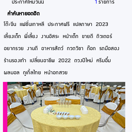
ประกาศใหม่วันนี้
1
รายการ
คำค้นหายอดฮิต
โต๊ะจีน
แฟชั่นเกาหลี
ประกาศฟรี
แปลภาษา
2023
เลี้ยงเด็ก
พี่เลี้ยง
งานอิสระ
หน้าเด็ก
ขายดี
ติวเตอร์
อยากรวย
งานดี
อาหารสัตว์
กวดวิชา
ก๊อก
รถมือสอง
ร้านรองเท้า
เปลี่ยนอาชีพ
2022
ดวงปีใหม่
ครีมอึ๋ม
ผลบอล
กูเกิ้ลไทย
หน้าอกสวย