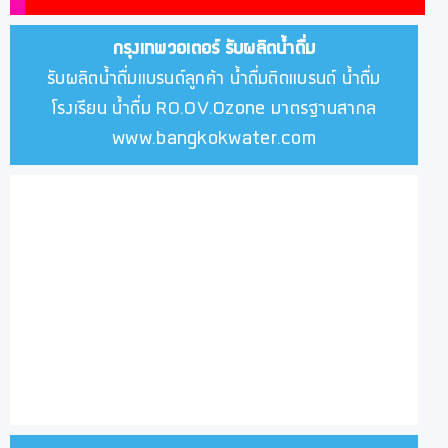
กรุงเทพวอเตอร์
รับผลิตน้ำดื่ม
รับผลิตน้ำดื่มแบรนด์ลูกค้า น้ำดื่มติดแบรนด์ น้ำดื่ม
โรงเรียน น้ำดื่ม RO.OV.Ozone มาตรฐานสากล
www.bangkokwater.com