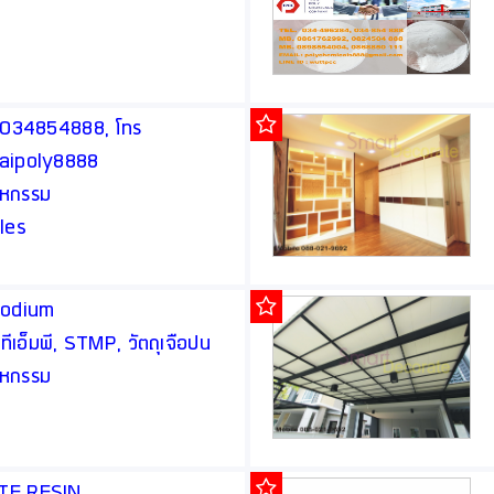
ทร 034854888, โทร
haipoly8888
สาหกรรม
les
Sodium
เอ็มพี, STMP, วัตถุเจือปน
สาหกรรม