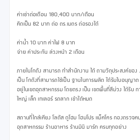
ค่าเช่าต่อเดือน 180,400 บาท/เดือน 

คิดเป็น 82 บาท ต่อ ตร.เมตร ต่อรองได้

ค่าน้ำ 10 บาท ค่าไฟ 8 บาท 

จ่าย ค่าประกัน ล่วงหน้า 2 เดือน

ภายในโกดัง สามารถ ทำสำนักงาน ได้ ตามวัตุประสงค์ของ งา
เป็น โกดังที่สามารถใช้เป็น ฐานในการผลิต ได้รับใบอนุญาต
อยู่ในเขตอุตสาหกรรม โดยตรง เป็น เขตพื้นที่สีม่วง ได้รับ 
ใหญ่ เล็ก เทเลอร์ รถลาก เข้าได้หมด

สถานที่ใกล้เคียง โลตัส ดูโฮม โฮมโปร แม็คโคร กองตรวจคนเ
อุตสาหกรรม ร้านอาหาร ร้านมินิ มาร์ท ครบทุกอย่าง
