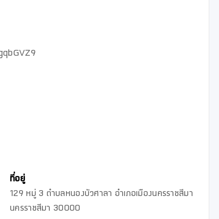
gqbGVZ9

ที่อยู่
129 หมู่ 3 ตำบลหนองบัวศาลา อำเภอเมืองนครราชสีมา
นครราชสีมา 30000