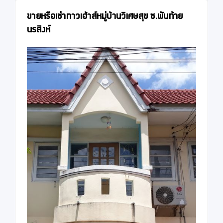
ขายหรือเช่าทาวเฮ้าส์หมู่บ้านวิเศษสุข ซ.พันท้าย
นรสิงห์