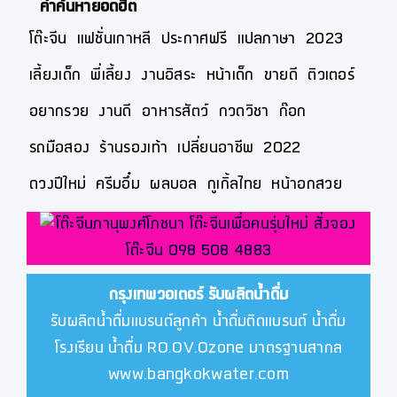
คำค้นหายอดฮิต
โต๊ะจีน
แฟชั่นเกาหลี
ประกาศฟรี
แปลภาษา
2023
เลี้ยงเด็ก
พี่เลี้ยง
งานอิสระ
หน้าเด็ก
ขายดี
ติวเตอร์
อยากรวย
งานดี
อาหารสัตว์
กวดวิชา
ก๊อก
รถมือสอง
ร้านรองเท้า
เปลี่ยนอาชีพ
2022
ดวงปีใหม่
ครีมอึ๋ม
ผลบอล
กูเกิ้ลไทย
หน้าอกสวย
กรุงเทพวอเตอร์
รับผลิตน้ำดื่ม
รับผลิตน้ำดื่มแบรนด์ลูกค้า น้ำดื่มติดแบรนด์ น้ำดื่ม
โรงเรียน น้ำดื่ม RO.OV.Ozone มาตรฐานสากล
www.bangkokwater.com