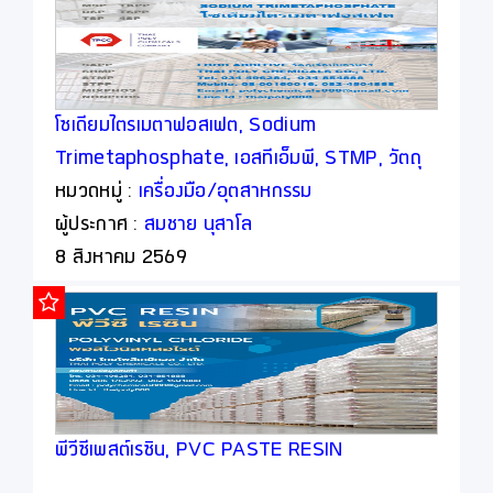
โซเดียมไตรเมตาฟอสเฟต, Sodium
Trimetaphosphate, เอสทีเอ็มพี, STMP, วัตถุ
เจือปนอาหาร, Food Additive
หมวดหมู่ :
เครื่องมือ/อุตสาหกรรม
ผู้ประกาศ :
สมชาย นุสาโล
8 สิงหาคม 2569
พีวีซีเพสต์เรซิน, PVC PASTE RESIN