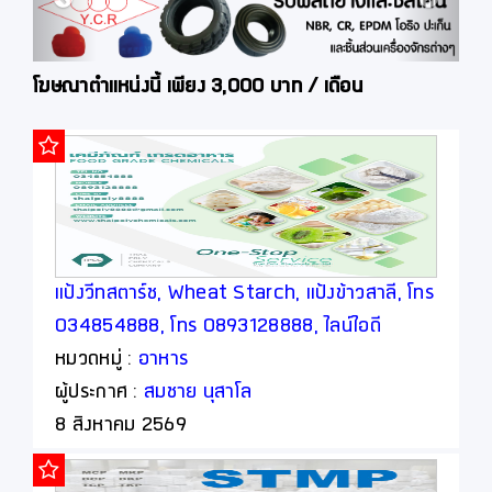
โฆษณาตำแหน่งนี้ เพียง 3,000 บาท / เดือน
แป้งวีทสตาร์ช, Wheat Starch, แป้งข้าวสาลี, โทร
034854888, โทร 0893128888, ไลน์ไอดี
thaipoly8888
หมวดหมู่ :
อาหาร
ผู้ประกาศ :
สมชาย นุสาโล
8 สิงหาคม 2569