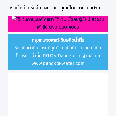
ดวงปีใหม่
ครีมอึ๋ม
ผลบอล
กูเกิ้ลไทย
หน้าอกสวย
กรุงเทพวอเตอร์
รับผลิตน้ำดื่ม
รับผลิตน้ำดื่มแบรนด์ลูกค้า น้ำดื่มติดแบรนด์ น้ำดื่ม
โรงเรียน น้ำดื่ม RO.OV.Ozone มาตรฐานสากล
www.bangkokwater.com