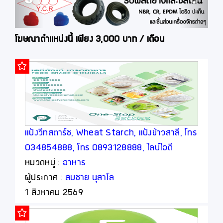
โฆษณาตำแหน่งนี้ เพียง 3,000 บาท / เดือน
แป้งวีทสตาร์ช, Wheat Starch, แป้งข้าวสาลี, โทร
034854888, โทร 0893128888, ไลน์ไอดี
thaipoly8888
หมวดหมู่ :
อาหาร
ผู้ประกาศ :
สมชาย นุสาโล
1 สิงหาคม 2569