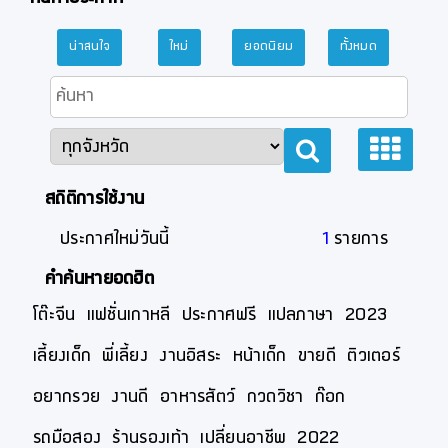
น่าสนใจ
ใหม่
ยอดนิยม
ทั้งหมด
สถิติการใช้งาน
ประกาศใหม่วันนี้
1
รายการ
คำค้นหายอดฮิต
โต๊ะจีน
แฟชั่นเกาหลี
ประกาศฟรี
แปลภาษา
2023
เลี้ยงเด็ก
พี่เลี้ยง
งานอิสระ
หน้าเด็ก
ขายดี
ติวเตอร์
อยากรวย
งานดี
อาหารสัตว์
กวดวิชา
ก๊อก
รถมือสอง
ร้านรองเท้า
เปลี่ยนอาชีพ
2022