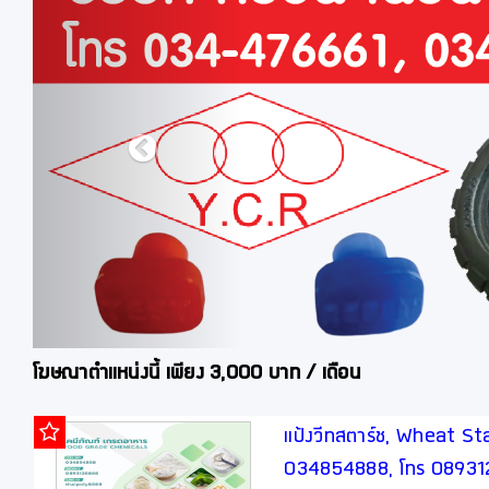
โฆษณาตำแหน่งนี้ เพียง 3,000 บาท / เดือน
แป้งวีทสตาร์ช, Wheat Star
034854888, โทร 0893128