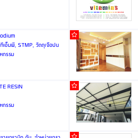
Sodium
เอ็มพี, STMP, วัตถุเจือปน
สาหกรรม
ASTE RESIN
สาหกรรม
 ขายอราบิก กัม, จำหน่ายอรา