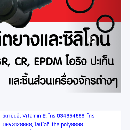
วิตามินอี, Vitamin E, โทร 034854888, โทร
0893128888, ไลน์ไอดี thaipoly8888