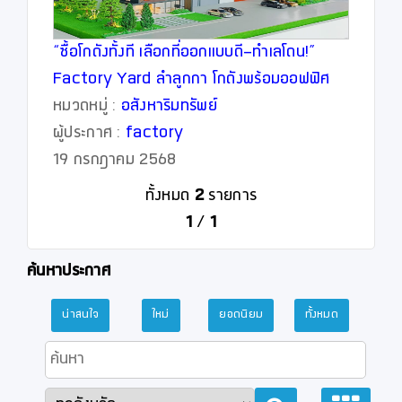
“ซื้อโกดังทั้งที เลือกที่ออกแบบดี-ทำเลโดน!”
Factory Yard ลำลูกกา โกดังพร้อมออฟฟิศ
ดีไซน์สวย ติด BTS ???? ทักด่วน ก่อนยูนิต
หมวดหมู่ :
อสังหาริมทรัพย์
หมด!
ผู้ประกาศ :
factory
19 กรกฎาคม 2568
ทั้งหมด
2
รายการ
1
/
1
ค้นหาประกาศ
น่าสนใจ
ใหม่
ยอดนิยม
ทั้งหมด