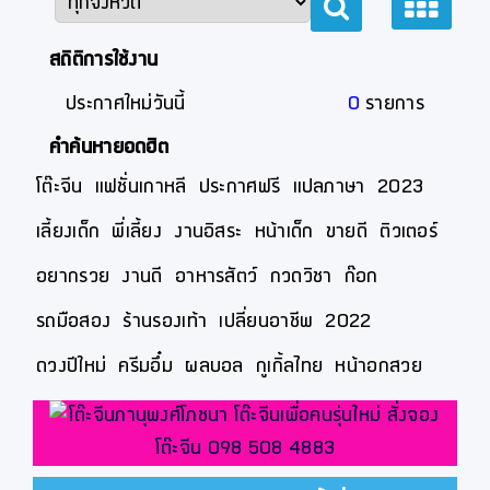
สถิติการใช้งาน
ประกาศใหม่วันนี้
0
รายการ
คำค้นหายอดฮิต
โต๊ะจีน
แฟชั่นเกาหลี
ประกาศฟรี
แปลภาษา
2023
เลี้ยงเด็ก
พี่เลี้ยง
งานอิสระ
หน้าเด็ก
ขายดี
ติวเตอร์
อยากรวย
งานดี
อาหารสัตว์
กวดวิชา
ก๊อก
รถมือสอง
ร้านรองเท้า
เปลี่ยนอาชีพ
2022
ดวงปีใหม่
ครีมอึ๋ม
ผลบอล
กูเกิ้ลไทย
หน้าอกสวย