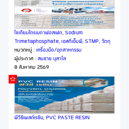
โซเดียมไตรเมตาฟอสเฟต, Sodium
Trimetaphosphate, เอสทีเอ็มพี, STMP, วัตถุ
เจือปนอาหาร, Food Additive
หมวดหมู่ :
เครื่องมือ/อุตสาหกรรม
ผู้ประกาศ :
สมชาย นุสาโล
8 สิงหาคม 2569
พีวีซีเพสต์เรซิน, PVC PASTE RESIN