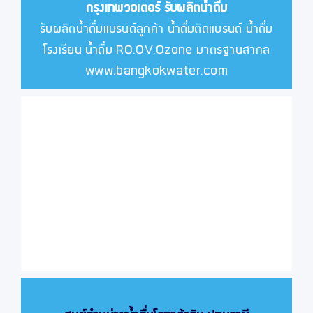
กรุงเทพวอเตอร์
รับผลิตน้ำดื่ม
รับผลิตน้ำดื่มแบรนด์ลูกค้า น้ำดื่มติดแบรนด์ น้ำดื่ม
โรงเรียน น้ำดื่ม RO.OV.Ozone มาตรฐานสากล
www.bangkokwater.com