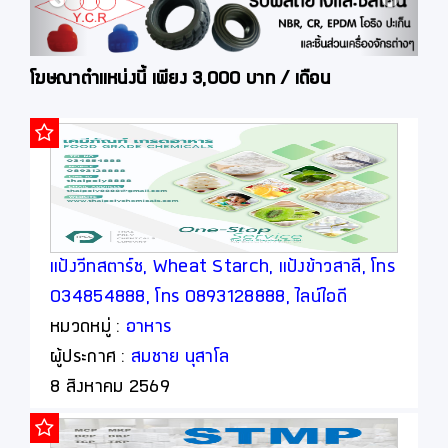
โฆษณาตำแหน่งนี้ เพียง 3,000 บาท / เดือน
แป้งวีทสตาร์ช, Wheat Starch, แป้งข้าวสาลี, โทร
034854888, โทร 0893128888, ไลน์ไอดี
thaipoly8888
หมวดหมู่ :
อาหาร
ผู้ประกาศ :
สมชาย นุสาโล
8 สิงหาคม 2569