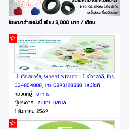
โฆษณาตำแหน่งนี้ เพียง 3,000 บาท / เดือน
แป้งวีทสตาร์ช, Wheat Starch, แป้งข้าวสาลี, โทร
034854888, โทร 0893128888, ไลน์ไอดี
thaipoly8888
หมวดหมู่ :
อาหาร
ผู้ประกาศ :
สมชาย นุสาโล
1 สิงหาคม 2569