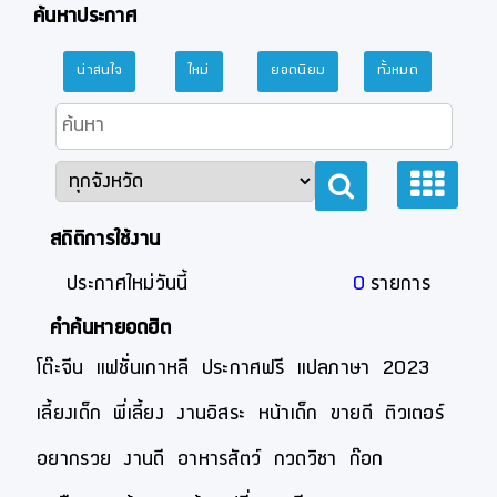
ค้นหาประกาศ
น่าสนใจ
ใหม่
ยอดนิยม
ทั้งหมด
สถิติการใช้งาน
ประกาศใหม่วันนี้
0
รายการ
คำค้นหายอดฮิต
โต๊ะจีน
แฟชั่นเกาหลี
ประกาศฟรี
แปลภาษา
2023
เลี้ยงเด็ก
พี่เลี้ยง
งานอิสระ
หน้าเด็ก
ขายดี
ติวเตอร์
อยากรวย
งานดี
อาหารสัตว์
กวดวิชา
ก๊อก