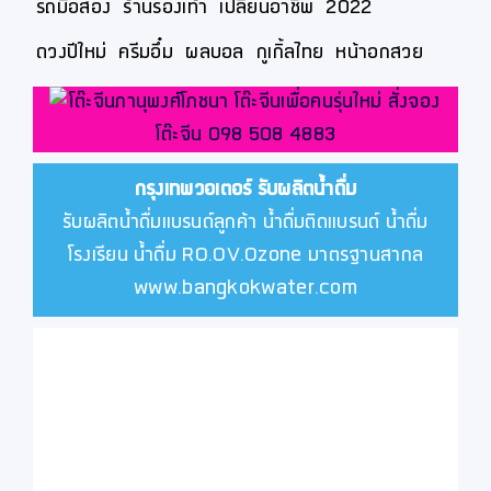
รถมือสอง
ร้านรองเท้า
เปลี่ยนอาชีพ
2022
ดวงปีใหม่
ครีมอึ๋ม
ผลบอล
กูเกิ้ลไทย
หน้าอกสวย
กรุงเทพวอเตอร์
รับผลิตน้ำดื่ม
รับผลิตน้ำดื่มแบรนด์ลูกค้า น้ำดื่มติดแบรนด์ น้ำดื่ม
โรงเรียน น้ำดื่ม RO.OV.Ozone มาตรฐานสากล
www.bangkokwater.com