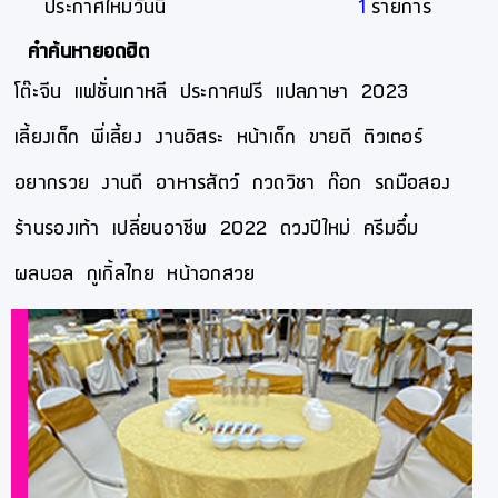
ประกาศใหม่วันนี้
1
รายการ
คำค้นหายอดฮิต
โต๊ะจีน
แฟชั่นเกาหลี
ประกาศฟรี
แปลภาษา
2023
เลี้ยงเด็ก
พี่เลี้ยง
งานอิสระ
หน้าเด็ก
ขายดี
ติวเตอร์
อยากรวย
งานดี
อาหารสัตว์
กวดวิชา
ก๊อก
รถมือสอง
ร้านรองเท้า
เปลี่ยนอาชีพ
2022
ดวงปีใหม่
ครีมอึ๋ม
ผลบอล
กูเกิ้ลไทย
หน้าอกสวย