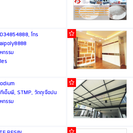
ทร 034854888, โทร
haipoly8888
สาหกรรม
les
Sodium
เอ็มพี, STMP, วัตถุเจือปน
สาหกรรม
ASTE RESIN