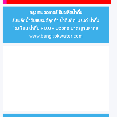
กรุงเทพวอเตอร์
รับผลิตน้ำดื่ม
รับผลิตน้ำดื่มแบรนด์ลูกค้า น้ำดื่มติดแบรนด์ น้ำดื่ม
โรงเรียน น้ำดื่ม RO.OV.Ozone มาตรฐานสากล
www.bangkokwater.com