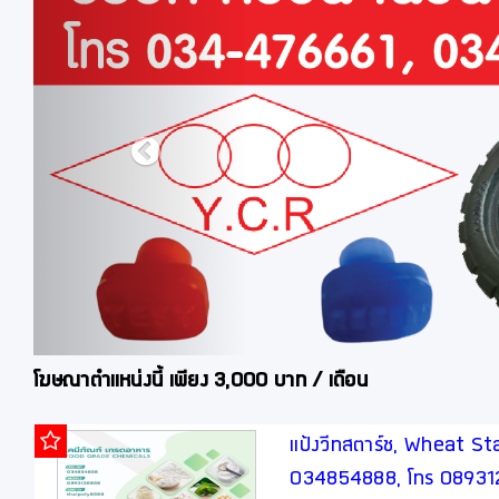
โฆษณาตำแหน่งนี้ เพียง 3,000 บาท / เดือน
แป้งวีทสตาร์ช, Wheat Star
034854888, โทร 0893128