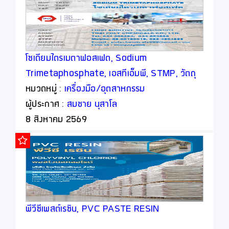
โซเดียมไตรเมตาฟอสเฟต, Sodium
Trimetaphosphate, เอสทีเอ็มพี, STMP, วัตถุ
เจือปนอาหาร, Food Additive
หมวดหมู่ :
เครื่องมือ/อุตสาหกรรม
ผู้ประกาศ :
สมชาย นุสาโล
8 สิงหาคม 2569
พีวีซีเพสต์เรซิน, PVC PASTE RESIN