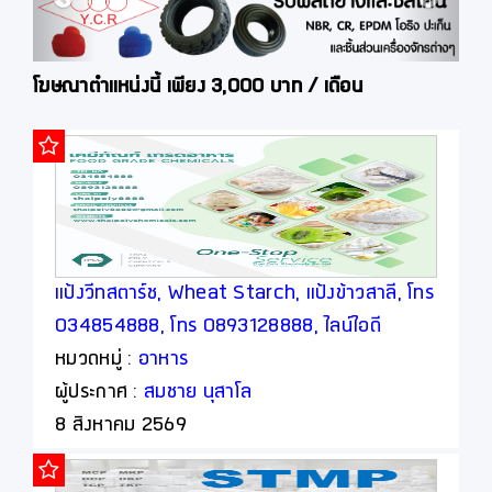
โฆษณาตำแหน่งนี้ เพียง 3,000 บาท / เดือน
แป้งวีทสตาร์ช, Wheat Starch, แป้งข้าวสาลี, โทร
034854888, โทร 0893128888, ไลน์ไอดี
thaipoly8888
หมวดหมู่ :
อาหาร
ผู้ประกาศ :
สมชาย นุสาโล
8 สิงหาคม 2569