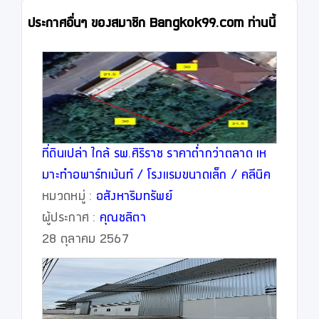
ประกาศอื่นๆ ของสมาชิก Bangkok99.com ท่านนี้
ที่ดินเปล่า ใกล้ รพ.ศิริราช ราคาต่ำกว่าตลาด เห
มาะทำอพาร์ทเม้นท์ / โรงแรมขนาดเล็ก / คลีนิค
/ Wellness Center
หมวดหมู่ :
อสังหาริมทรัพย์
ผู้ประกาศ :
คุณชลิตา
28 ตุลาคม 2567