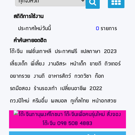
สถิติการใช้งาน
ประกาศใหม่วันนี้
0
รายการ
คำค้นหายอดฮิต
โต๊ะจีน
แฟชั่นเกาหลี
ประกาศฟรี
แปลภาษา
2023
เลี้ยงเด็ก
พี่เลี้ยง
งานอิสระ
หน้าเด็ก
ขายดี
ติวเตอร์
อยากรวย
งานดี
อาหารสัตว์
กวดวิชา
ก๊อก
รถมือสอง
ร้านรองเท้า
เปลี่ยนอาชีพ
2022
ดวงปีใหม่
ครีมอึ๋ม
ผลบอล
กูเกิ้ลไทย
หน้าอกสวย