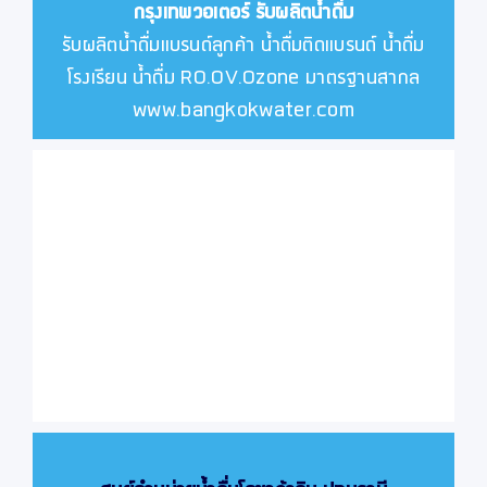
กรุงเทพวอเตอร์
รับผลิตน้ำดื่ม
รับผลิตน้ำดื่มแบรนด์ลูกค้า น้ำดื่มติดแบรนด์ น้ำดื่ม
โรงเรียน น้ำดื่ม RO.OV.Ozone มาตรฐานสากล
www.bangkokwater.com