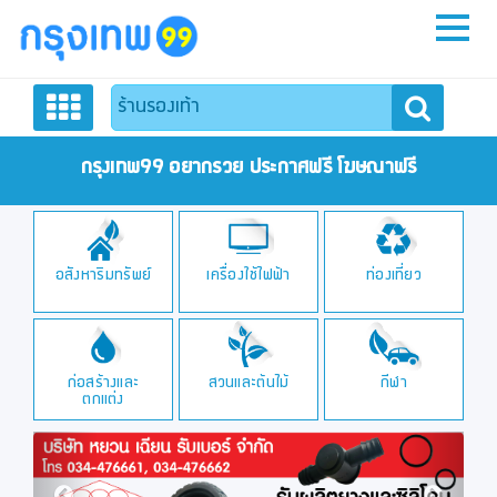
หน้าหลัก
สมัครสมาชิก
กรุงเทพ99 อยากรวย ประกาศฟรี โฆษณาฟรี
ลงประกาศฟรี
ร
อสังหาริมทรัพย์
เครื่องใช้ไฟฟ้า
ท่องเที่ยว
ติดต่อเรา
ก่อสร้างและ
สวนและต้นไม้
กีฬา
ตกแต่ง
Previous
Next