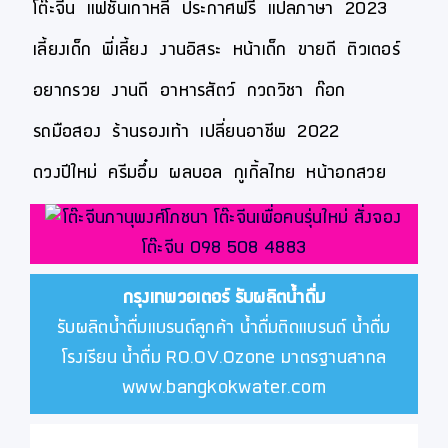
โต๊ะจีน
แฟชั่นเกาหลี
ประกาศฟรี
แปลภาษา
2023
เลี้ยงเด็ก
พี่เลี้ยง
งานอิสระ
หน้าเด็ก
ขายดี
ติวเตอร์
อยากรวย
งานดี
อาหารสัตว์
กวดวิชา
ก๊อก
รถมือสอง
ร้านรองเท้า
เปลี่ยนอาชีพ
2022
ดวงปีใหม่
ครีมอึ๋ม
ผลบอล
กูเกิ้ลไทย
หน้าอกสวย
กรุงเทพวอเตอร์
รับผลิตน้ำดื่ม
รับผลิตน้ำดื่มแบรนด์ลูกค้า น้ำดื่มติดแบรนด์ น้ำดื่ม
โรงเรียน น้ำดื่ม RO.OV.Ozone มาตรฐานสากล
www.bangkokwater.com