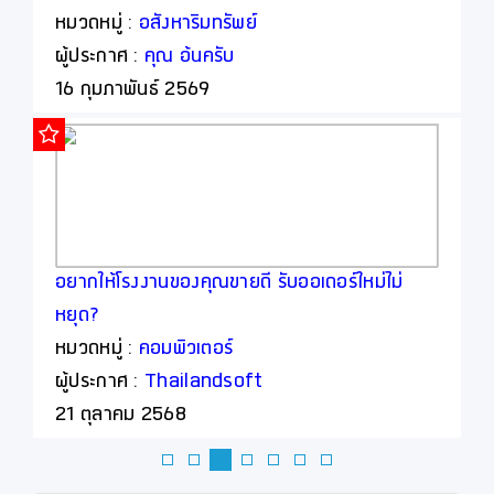
ม่าน,วอลล์เปเปอร์ โดยออกแบบพร้อมให้คำปรึกษา
หมวดหมู่ :
อสังหาริมทรัพย์
ฟรี (เรารับงานโดยตรงจากท่าน)
ผู้ประกาศ :
คุณ อ้นครับ
16 กุมภาพันธ์ 2569
อยากให้โรงงานของคุณขายดี รับออเดอร์ใหม่ไม่
ห
หยุด?
หมวดหมู่ :
คอมพิวเตอร์
ผู้ประกาศ :
Thailandsoft
21 ตุลาคม 2568